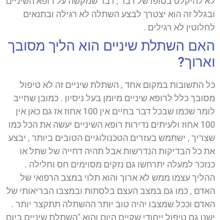
לא להיקלט בסופו של דבר , דבר שמקשה על רופא השיניים
ובגלל זה הוא יצטרך לבצע השתלה לא רגילה ובתנאים
לחלוטין לא רגילים .
האם השתלת שיניים הוא הליך מסובך
וארוך?
כל התשובות במקום אחד , השתלת שיניים זה לא טיפול
מסובך כלל לרופא שיניים מיומן בעל ניסיון . כמובן שחייב
לומר שכמו שבכל דבר בחיים אין 100 אחוז אז גם כאן אין
100 אחוז ולעיתים נדירות רופא השיניים יעשה את הכל כמו
שצריך , ישתמש בעזרים הטכנולוגיים הטובים ביותר , יבצע
את כל הבדיקות הנדרשות אבל תהיה דחייה של שתל או
כנזכר למעלה יתרחשו גם נזקים מסוימים חס וחלילה .
ההליך עצמו ממש לא ארוך והוא תלוי במצב הרפואי של
האדם , כמו גם במצב העצם בלסתות ובמצבו הבריאותי של
האדם וככל שמצבו יהיה טוב יותר ההשתלה תתקצר יותר .
ישנו גם טיפול ייחודי שקיים היום והוא "השתלת שיניים ביום