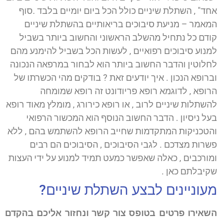
אחד" , השתלת שיניים כולל הכל ביום יומיים בלבד .סוף
המאמר – מניעת סיבוכים בריאותיים בהשתלת שיניים
קודם כל נתחיל מהשלב הראשוני והחשוב ביותר בשביל
למנוע סיבוכים רפואיים , לעשות הכל בשביל להימנע מהם
לחלוטין והדבר החשוב ביותר הוא לבחור במרפאה הנכונה
וברופא הנכון . איך יודעים זאת ? בודקים מהי הכשרתו של
הרופא , לדוגמא רופא פריודונט זה רופא שמומחה
להשתלות שיניים לרוב , או רופא כירורג , מומלץ מאוד רופא
בעל ניסיון . הדבר החשוב הנוסף הוא המכשור הרפואי
והטכניקות המתקדמות שחייב הרופא להשתמש בהם , ללא
פשרות מצדכם . לגבי הסיבוכים , הסיבוכים הם רבים
ומורכבים , כאלה שאפשר כמעט תמיד למנוע על ידי העצות
שקיבלתם כאן .
מעוניינים לבצע השתלת שיניים?
השאירו פרטים בטופס צור קשר ונחזור אליכם בהקדם