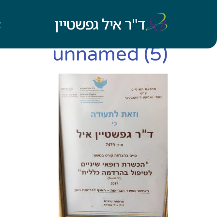
ד"ר איל גפשטיין
א
unnamed (5)