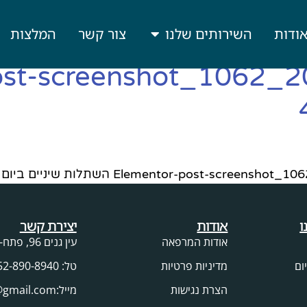
ודות
השירותים שלנו
צור קשר
המלצות
ost-screenshot_1062_2
E השתלות שיניים ביום אחד שיקום פה ואסתטיקה דנטלית
ו
אודות
יצירת קשר
אודות המרפאה
עין גנים 96, פתח-תקווה
ום
מדיניות פרטיות
טל: 052-890-8940
הצרת נגישות
מייל:egtdent@gmail.com