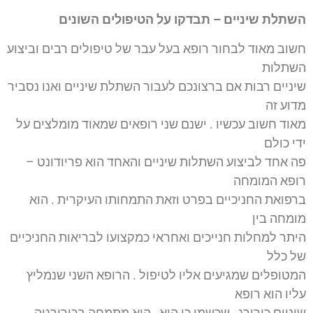
השתלת שיניים – תבדקו על הטיפולים השונים
חשוב מאוד לבחור רופא בעל עבר של טיפולים רבים וביצוע
השתלות
שיניים רבות אם ברצונכם לעבור השתלת שיניים ואנו נסביר
מדוע זה
מאוד חשוב עכשיו . ישנם שני רופאים שמאוד מומלצים על
ידי כולם
פה אחד לביצוע השתלות שיניים והאחד הוא פריודונט –
רופא המומחה
ברפואת החניכיים בפרט וזאת התמחותו העיקרית . הוא
מומחה בין
היתר למחלות חנייכים ואחראי כמקצועו לבריאות החניכיים
של כלל
המטופלים שמגיעים אליו לטיפול . הרופא השני שנמליץ
עליו הוא רופא
שיניים כירורג , שכשמו כן הוא , הוא מתמחה בכירורגיה