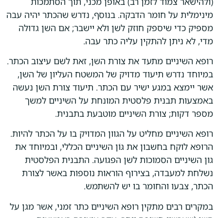
(ולהישאר צמוד לזמן רב) באופן מכני, תוך הסתמכות
מינימלית על חומר הדבקה. בנוסף, נדרש שהכתר יהיה עבה
מספיק כדי שיספק חוזק לשן ולא יישבר; אם השן גדולה
מדי, לא ניתן להתקין עליה כתר עבה.
רופא השיניים מתעד את צורת השן, זאת לשם עיצוב הכתר.
במיוחד נדרש תיעוד מדויק של המשטח העליון של השן,
אשר יימצא במגע ישיר עם הכתר. תיעוד צורת השן נעשה
באמצעות תבנית פלסטית המונחת על השיניים למשך
מספר דקות; צורת השיניים מוטבעת בתבנית.
רופא השיניים מחליט על הגוון המדויק בו על הכתר להיות.
הרופא לוקח בחשבון את גּוֹן השיניים הכללי, ובמיוחד את
גון השיניים הסמוכות לשן הפגועה. התבנית הפלסטית
נשלחת למעבדה, בצירוף הוראות נוספות באשר לצורת
הכתר, צבעו והחומר בו יש להשתמש.
במקרים רבים מתקין רופא השיניים כתר זמני, אשר מגן על