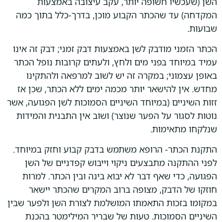
השן (שעכשיו חשופה יותר, עקב עיצובה באמצעות
המקדחה) עד שהכתר הקבוע מוכן, בדרך-כלל בתוך כמה
שבועות.
הכתר הזמני מודבק לשן באמצעות דבק זמני; דבק זה אינו
עמיד במיוחד בפני מים ולחץ, ולעתים קרובות נופל הכתר
באופן עצמוני; במקרה זה יש לשוב למרפאה ולהתקינו
מחדש. אין להישאר יותר מכמה ימים ללא הכתר, שכן אז
זזות השיניים (במיוחד השיניים הסמוכות לשן הפגועה, אשר
נוטות לסגור על הפער שנוצר) ושוב אין התבנית והמידות
שנלקחו מתאימות.
התקנת הכתר- הרופא משתמש בדבק קבוע וחזק במיוחד.
לפני ההתקנה מתבצעים ניקוי וייבוש קפדניים של השן
הפגועה, כדי שאף דבר לא יבוא בינה ובין הכתר. למרות
חוזקו של הדבק, מצופה ברוב המקרים שהכתר יישאר
במקומו בזכות התאמתו המושלמת לצורת השן ולפער שבין
השיניים הסמוכות. טעות של שבריר המילימטר בהכנת