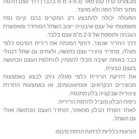
מבצעים קדח קטן מאד (כ-3-5 מ"מ בלבד) דרך עצם הלסת
מתוך חלל הפה ולא מהצד.
הפעולה יכולה להתבצע רק המקרים בהם קיים נפח
משמעותי של עצם שיבטיח ייצוב השתל המוחדר ומאפשרת
הגבהה ותוספת של 2-3 מ"מ עצם בלבד.
דרך החריר שנוצר, דוחף המנתח את רירית הסינוס כלפי
מעלה, מחדיר גרגירי עצם כתושה, ולעתים גם שתל דנטלי
כבר באותה ישיבה מבלי להמתין להחלפת העצם הכתושה
בעצם טבעית.
את דחיקת הרירית כלפי מעלה ניתן לבצע באמצעות
מכשירים הנקראים: אוסיאוטומים, או באמצעות החדרת
צינורית שבקציה בלון מתנפח.
ניפוח הבלון מוביל להרמת הרירית.
לאחר הסרת הבלון מהאזור, תוחדר העצם הכתושה ואולי
גם השתל.
הוראות כלליות לניתוח הרמת סינוס: